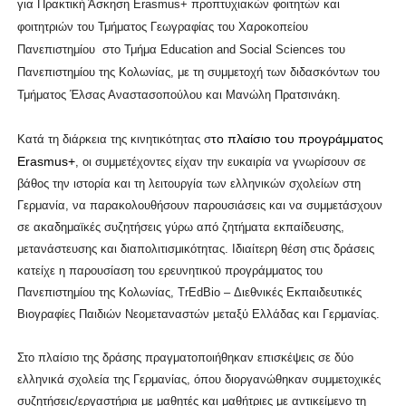
για Πρακτική Άσκηση Erasmus+ προπτυχιακών φοιτητών και
φοιτητριών του Τμήματος Γεωγραφίας του Χαροκοπείου
Πανεπιστημίου στο
Τμήμα Education and Social Sciences
του
Πανεπιστημίου της Κολωνίας, με τη συμμετοχή των διδασκόντων
του
Τμήματος
Έλσας Αναστασοπούλου και Μανώλη Πρατσινάκη.
το πλαίσιο του προγράμματος
Κατά τη διάρκεια της κινητικότητας σ
Erasmus+
, οι συμμετέχοντες είχαν την ευκαιρία να γνωρίσουν σε
βάθος την ιστορία και τη λειτουργία των ελληνικών σχολείων στη
Γερμανία, να παρακολουθήσουν παρουσιάσεις και να συμμετάσχουν
σε ακαδημαϊκές συζητήσεις γύρω από ζητήματα εκπαίδευσης,
μετανάστευσης και διαπολιτισμικότητας. Ιδιαίτερη θέση στις δράσεις
κατείχε η παρουσίαση του ερευνητικού προγράμματος του
Πανεπιστημίου της Κολωνίας, TrEdBio – Διεθνικές Εκπαιδευτικές
Βιογραφίες Παιδιών Νεομεταναστών μεταξύ Ελλάδας και Γερμανίας.
Στο πλαίσιο της δράσης πραγματοποιήθηκαν επισκέψεις σε δύο
ελληνικά σχολεία της Γερμανίας, όπου διοργανώθηκαν συμμετοχικές
συζητήσεις/εργαστήρια με μαθητές και μαθήτριες με αντικείμενο τη