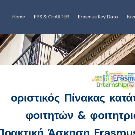
Home
EPS & CHARTER
Erasmus Key Data
Κιν
οριστικός Πίνακας κατ
φοιτητών & φοιτητρ
 Πρακτική Άσκηση Erasmu