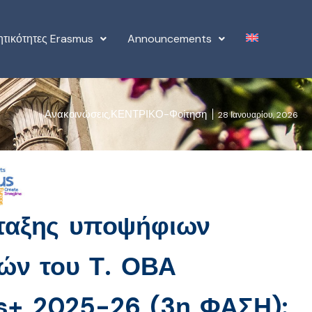
ητικότητες Erasmus
Announcements
Ανακοινώσεις
,
ΚΕΝΤΡΙΚΟ-Φοίτηση
28 Ιανουαρίου, 2026
άταξης υποψήφιων
ιών του Τ. ΟΒΑ
s+ 2025-26 (3η ΦΑΣΗ):