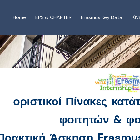
Home
EPS & CHARTER
Erasmus Key Data
Κιν
οριστικοί Πίνακες κατ
φοιτητών & φο
 Πρακτική Άσκηση Erasmus