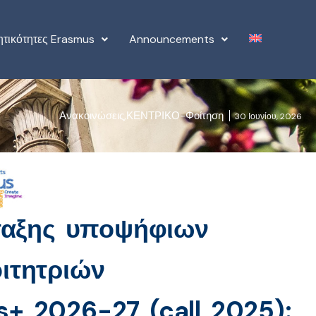
ητικότητες Erasmus
Announcements
Ανακοινώσεις
,
ΚΕΝΤΡΙΚΟ-Φοίτηση
30 Ιουνίου, 2026
άταξης υποψήφιων
ιτητριών
+ 2026-27 (call 2025):