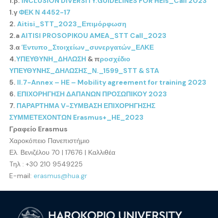
1.β.
INCLUSION DIVERSITY.GUIDELINES FOR HEIs_Call 2023
1.γ
ΦΕΚ Ν 4452-17
2.
Aitisi_STT_2023_Επιμόρφωση
2.a
AITISI PROSOPIKOU AMEA_STT Call_2023
3.α
Έντυπο_Στοιχείων_συνεργατών_ΕΛΚΕ
4.
ΥΠΕΥΘΥΝΗ_ΔΗΛΩΣΗ
& π
ροσχέδιο
ΥΠΕΥΘΥΝΗΣ_ΔΗΛΩΣΗΣ_Ν._1599_STT & STA
5.
II.7-Annex – HE – Mobility agreement for training 2023
6.
ΕΠΙΧΟΡΗΓΗΣΗ ΔΑΠΑΝΩΝ ΠΡΟΣΩΠΙΚΟΥ 2023
7.
ΠΑΡΑΡΤΗΜΑ V-ΣΥΜΒΑΣΗ ΕΠΙΧΟΡΗΓΗΣΗΣ
ΣΥΜΜΕΤΕΧΟΝΤΩΝ Erasmus+_HE_2023
Γραφείο Erasmus
Χαροκόπειο Πανεπιστήμιο
Ελ. Βενιζέλου 70 | 17676 | Καλλιθέα
Tηλ : +30 210 9549225
E-mail:
erasmus@hua.gr