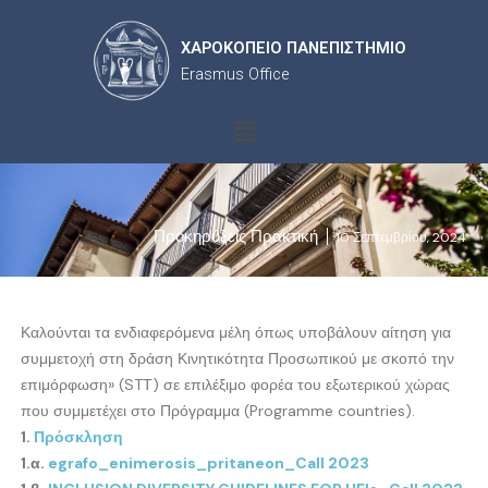
ΧΑΡΟΚΟΠΕΙΟ ΠΑΝΕΠΙΣΤΗΜΙΟ
Erasmus Office
Menu
Προκηρύξεις Πρακτική
10 Σεπτεμβρίου, 2024
Καλούνται τα ενδιαφερόμενα μέλη όπως υποβάλουν αίτηση για
συμμετοχή στη δράση Κινητικότητα Προσωπικού με σκοπό την
επιμόρφωση» (STΤ) σε επιλέξιμο φορέα του εξωτερικού χώρας
που συμμετέχει στο Πρόγραμμα (Programme countries).
1.
Πρόσκληση
1.α.
egrafo_enimerosis_pritaneon_Call 2023