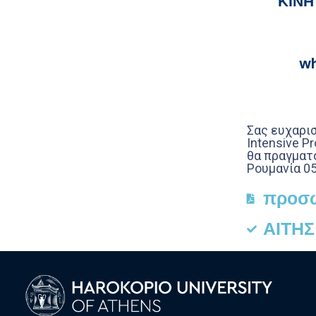
ΚΙΝΗ
wh
Σας ευχαρι
Intensive Pr
θα πραγματο
Ρουμανία 05
προσ
ΑΙΤΗ