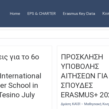
Home
EPS & CHARTER
Erasmus Key Data
Κιν
ις για το 6ο
ΠΡΟΣΚΛΗΣΗ
ΥΠΟΒΟΛΗΣ
nternational
ΑΙΤΗΣΕΩΝ ΓΙΑ
r School in
ΣΠΟΥΔΕΣ
Tesino July
ERASMUS+ 20
Δράση ΚΑ131 - Μαθησιακή Κινη