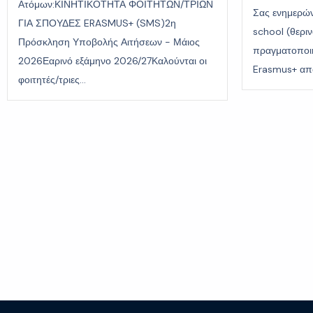
Ατόμων:ΚΙΝΗΤΙΚΟΤΗΤΑ ΦΟΙΤΗΤΩΝ/ΤΡΙΩΝ
Σας ενημερών
ΓΙΑ ΣΠΟΥΔΕΣ ERASMUS+ (SMS)2η
school (θερι
Πρόσκληση Υποβολής Αιτήσεων - Μάιος
πραγματοποι
2026Εαρινό εξάμηνο 2026/27Καλούνται οι
Erasmus+ από
φοιτητές/τριες...