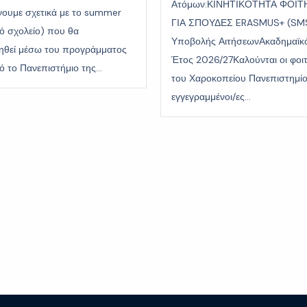
Ατόμων:ΚΙΝΗΤΙΚΟΤΗΤΑ ΦΟΙΤ
ουμε σχετικά με το summer
ΓΙΑ ΣΠΟΥΔΕΣ ERASMUS+ (SM
νό σχολείο) που θα
Υποβολής ΑιτήσεωνΑκαδημαϊκ
ηθεί μέσω του προγράμματος
Έτος 2026/27Καλούνται οι φοιτ
 το Πανεπιστήμιο της...
του Χαροκοπείου Πανεπιστημίο
εγγεγραμμένοι/ες...