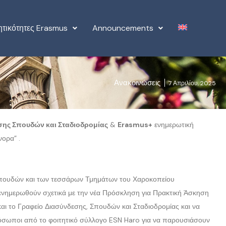
ητικότητες Erasmus
Announcements
Ανακοινώσεις
7 Απριλίου, 2025
σης Σπουδών και Σταδιοδρομίας
&
Erasmus+
ενημερωτική
ορα” .
 σπουδών και των τεσσάρων Τμημάτων του Χαροκοπείου
α ενημερωθούν σχετικά με την νέα Πρόσκληση για Πρακτική Άσκηση
αι το Γραφείο Διασύνδεσης, Σπουδών και Σταδιοδρομίας και να
ρόσωποι από το φοιτητικό σύλλογο ESN Haro για να παρουσιάσουν