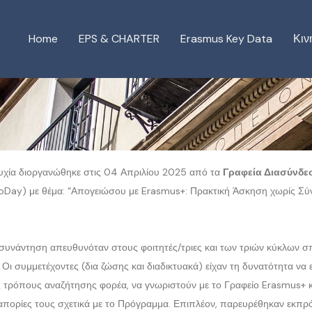
Home
EPS & CHARTER
Erasmus Key Data
Κιν
υχία διοργανώθηκε στις 04 Απριλίου 2025 από τα
Γραφεία Διασύνδε
oDay) με θέμα: “Απογειώσου με Erasmus+: Πρακτική Άσκηση χωρίς Σύν
 συνάντηση απευθυνόταν στους φοιτητές/τριες και των τριών κύκλων
 Οι συμμετέχοντες (δια ζώσης και διαδικτυακά) είχαν τη δυνατότητα ν
 τρόπους αναζήτησης φορέα, να γνωριστούν με το Γραφείο Erasmus+ κ
απορίες τους σχετικά με το Πρόγραμμα. Επιπλέον, παρευρέθηκαν εκπ