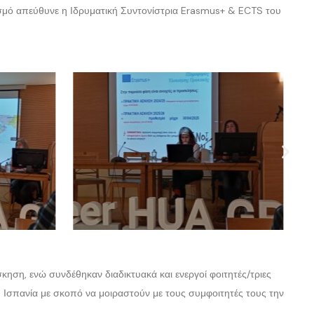
σμό απεύθυνε η Ιδρυματική Συντονίστρια Erasmus+ & ECTS του
ση, ενώ συνδέθηκαν διαδικτυακά και ενεργοί φοιτητές/τριες
η Ισπανία με σκοπό να μοιραστούν με τους συμφοιτητές τους την